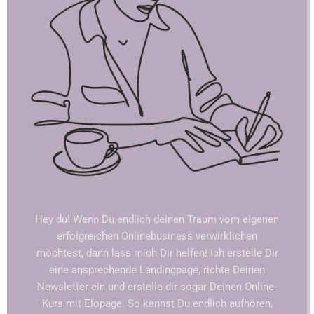
Hey du! Wenn Du endlich deinen Traum vom eigenen
erfolgreichen Onlinebusiness verwirklichen
möchtest, dann lass mich Dir helfen! Ich erstelle Dir
eine ansprechende Landingpage, richte Deinen
Newsletter ein und erstelle dir sogar Deinen Online-
Kurs mit Elopage. So kannst Du endlich aufhören,