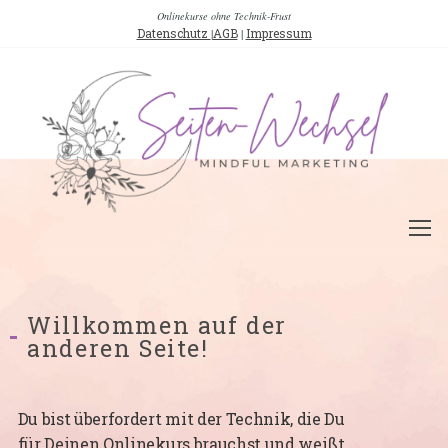
Onlinekurse ohne Technik-Frust
Datenschutz
|
AGB
|
Impressum
S
Ic
Fr
ih
–
On
Bu
m
g
ei
au
We
br
Willkommen auf der
anderen Seite!
Du bist überfordert mit der Technik, die Du
für Deinen Onlinekurs brauchst und weißt